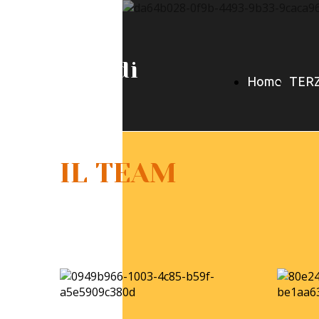
377.9965247
L'Arco di
Home
TER
Diana
Page
NAVE
IL TEAM
CAL