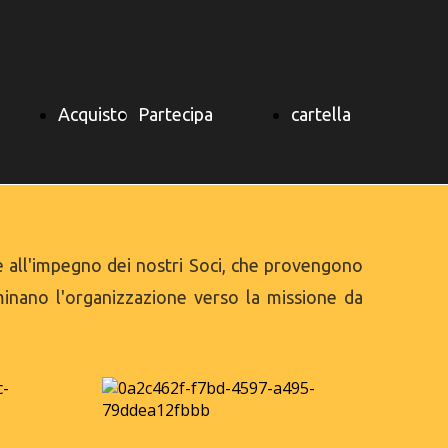
Acquisto
Partecipa
cartella
ibro
Biglietto
Pagina
soci
ie all'impegno dei nostri Soci, che provengono
minano l'organizzazione verso la missione da
ELLA
Informativa
Index
Diventa