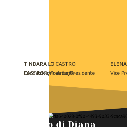
TINDARA LO
TINDARA LO CASTRO
ELENA
ELENA
CASTRO
Fondatrice/Presidente
Fondatrice/Presidente
Vice Pr
L'Arco di Diana