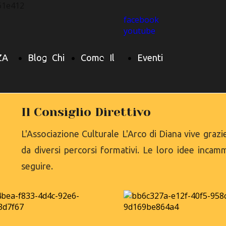
facebook
youtube
ZA
Blog
Chi
Come
Il
Eventi
 di
siamo
nasce
Team
Presentazione L
Il Consiglio Direttivo
L'Associazione Culturale L'Arco di Diana vive graz
da diversi percorsi formativi. Le loro idee incam
IGOLA
"IL MISTERO D
seguire.
TERZA NAVE DI