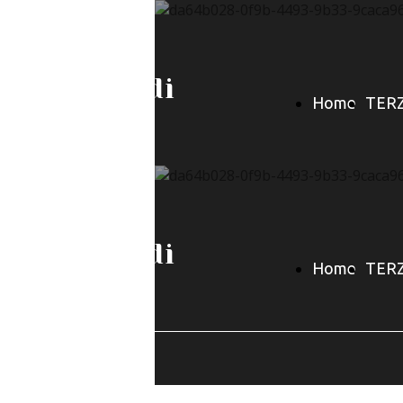
377.9965247
L'Arco di
Home
TER
Diana
377/9965247
Page
NAVE
L'Arco di
Home
TER
Diana
CAL
Page
NAVE