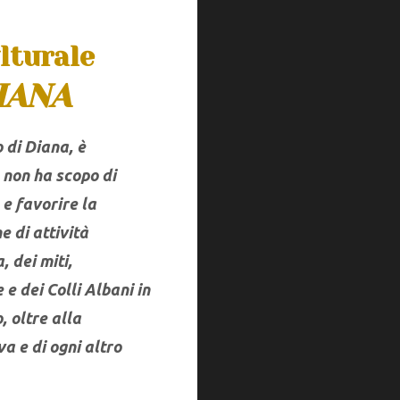
IGOLA
"IL MISTERO D
lturale
CALIGOLA"
IANA
TERZA NAVE DI
o di Diana
, è
Eventi in Progr
 non ha scopo di
e favorire la
CALIGOLA"
e di attività
Eventi Passati
, dei miti,
 e dei Colli Albani in
, oltre alla
Eventi in Progr
2018/2020
a e di ogni altro