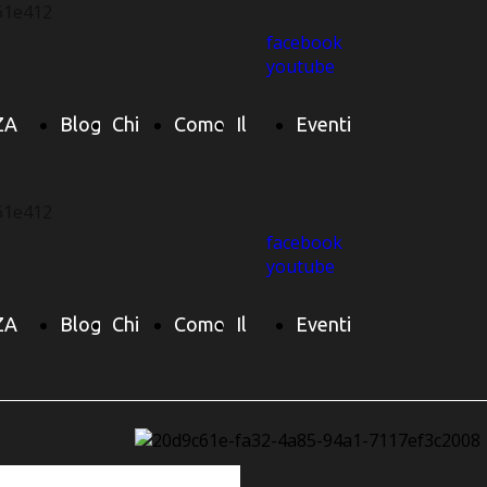
facebook
youtube
ZA
Blog
Chi
Come
Il
Eventi
 di
siamo
nasce
Team
Presentazione L
facebook
youtube
ZA
Blog
Chi
Come
Il
Eventi
IGOLA
"IL MISTERO D
 di
siamo
nasce
Team
Presentazione L
TERZA NAVE DI