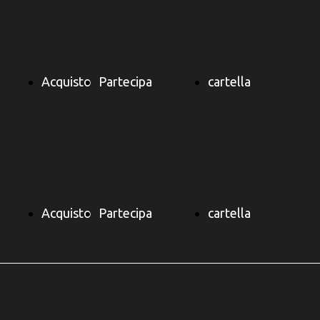
Acquisto
Partecipa
cartella
ibro
Biglietto
Pagina
soci
Acquisto
Partecipa
cartella
ELLA
Informativa
Index
ibro
Biglietto
Pagina
soci
Diventa